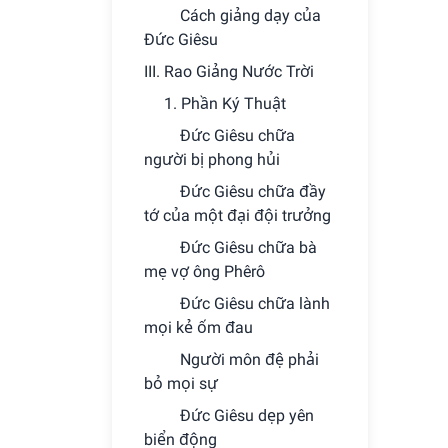
Cách giảng dạy của
Ðức Giêsu
III. Rao Giảng Nước Trời
1. Phần Ký Thuật
Ðức Giêsu chữa
người bị phong hủi
Ðức Giêsu chữa đầy
tớ của một đại đội trưởng
Ðức Giêsu chữa bà
mẹ vợ ông Phêrô
Ðức Giêsu chữa lành
mọi kẻ ốm đau
Người môn đệ phải
bỏ mọi sự
Ðức Giêsu dẹp yên
biển động