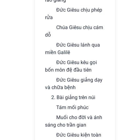
Ðức Giêsu chịu phép
rửa
Chúa Giêsu chịu cám
dỗ
Ðức Giêsu lánh qua
miền Galilê
Ðức Giêsu kêu gọi
bốn môn đệ đầu tiên
Ðức Giêsu giảng dạy
và chữa bệnh
2. Bài giảng trên núi
Tám mối phúc
Muối cho đời và ánh
sáng cho trần gian
Ðức Giêsu kiện toàn