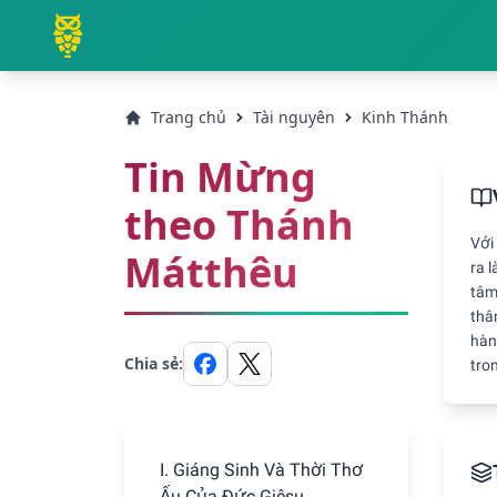
Trang chủ
Tài nguyên
Kinh Thánh
Tin Mừng
theo Thánh
Với
Mátthêu
ra 
tâm
thâ
hàn
Chia sẻ:
tro
I. Giáng Sinh Và Thời Thơ
Ấu Của Ðức Giêsu