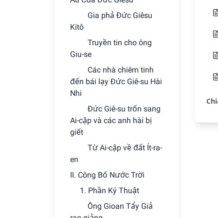
Gia phả Ðức Giêsu
Kitô
Truyền tin cho ông
Giu-se
Các nhà chiêm tinh
đến bái lạy Ðức Giê-su Hài
Nhi
Chi
Ðức Giê-su trốn sang
Ai-cập và các anh hài bị
giết
Từ Ai-cập về đất Ít-ra-
en
II. Công Bố Nước Trời
1. Phần Ký Thuật
Ông Gioan Tẩy Giả
rao giảng