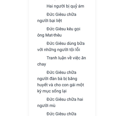
Hai người bị quỷ ám
Ðức Giêsu chữa
người bại liệt
Ðức Giêsu kêu gọi
ông Mat-thêu
Ðức Giêsu dùng bữa
với những người tội lỗi
Tranh luận về việc ăn
chay
Ðức Giêsu chữa
người đàn bà bị băng
huyết và cho con gái một
kỳ mục sống lại
Ðức Giêsu chữa hai
người mù
Ðức Giêsu chữa