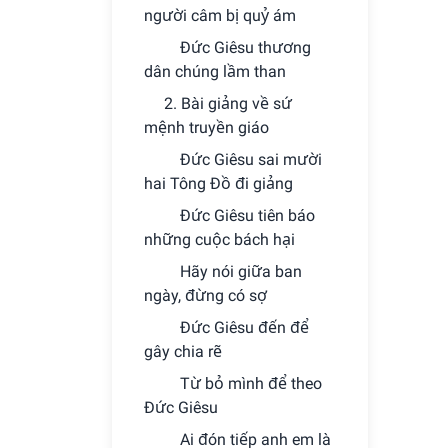
người câm bị quỷ ám
Ðức Giêsu thương
dân chúng lầm than
2. Bài giảng về sứ
mệnh truyền giáo
Ðức Giêsu sai mười
hai Tông Ðồ đi giảng
Ðức Giêsu tiên báo
những cuộc bách hại
Hãy nói giữa ban
ngày, đừng có sợ
Ðức Giêsu đến để
gây chia rẽ
Từ bỏ mình để theo
Ðức Giêsu
Ai đón tiếp anh em là