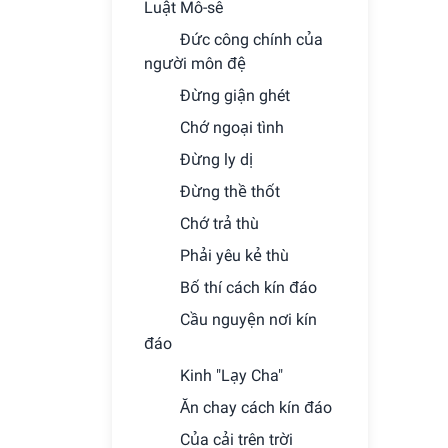
Luật Mô-sê
Ðức công chính của
người môn đệ
Ðừng giận ghét
Chớ ngoại tình
Ðừng ly dị
Ðừng thề thốt
Chớ trả thù
Phải yêu kẻ thù
Bố thí cách kín đáo
Cầu nguyện nơi kín
đáo
Kinh "Lạy Cha"
Ăn chay cách kín đáo
Của cải trên trời