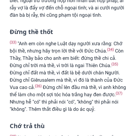
biết: ngoại trừ trường hợp hôn nhân bất hợp pháp, ai
rẫy vợ là đẩy vợ đến chỗ ngoại tình; và ai cưới người
đàn bà bị rẫy, thì cũng phạm tội ngoại tình.
Ðừng thề thốt
(33)
"Anh em còn nghe Luật dạy người xưa rằng: Chớ
(34)
bội thề, nhưng hãy trọn lời thề với Ðức Chúa.
Còn
Thầy, Thầy bảo cho anh em biết: đừng thề chi cả.
(35)
Ðừng chỉ trời mà thề, vì trời là ngai Thiên Chúa.
Ðừng chỉ đất mà thề, vì đất là bệ dưới chân Người.
Ðừng chỉ Giêrusalem mà thề, vì đó là thành của Ðức
(36)
Vua cao cả.
Ðừng chỉ lên đầu mà thề, vì anh không
(37)
thể làm cho một sợi tóc hóa trắng hay đen được.
Nhưng hễ "có" thì phải nói "có", "không" thì phải nói
"không". Thêm thắt điều gì là do ác quỷ.
Chớ trả thù