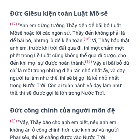
Ðức Giêsu kiện toàn Luật Mô-sê
(17)
"Anh em đừng tưởng Thầy đến để bãi bỏ Luật
Môsê hoặc lời các ngôn sứ. Thầy đến không phải là
(18)
để bãi bỏ, nhưng là để kiện toàn.
Vì, Thầy bảo thật
anh em, trước khi trời đất qua đi, thì một chấm một
phết trong Lề Luật cũng không thể qua đi được, cho
(19)
đến khi mọi sự được hoàn thành.
Vậy ai bãi bỏ dù
chỉ là một trong những điều răn nhỏ nhất ấy, và dạy
người ta làm như thế, thì sẽ bị gọi là kẻ nhỏ nhất
trong Nước Trời. Còn ai tuân hành và dạy làm như
thế, thì sẽ được gọi là lớn trong Nước Trời.
Ðức công chính của người môn đệ
(20)
"Vậy, Thầy bảo cho anh em biết, nếu anh em
không ăn ở công chính hơn các kinh sư và người
Pharisêu, thì sẽ chẳng được vào Nước Trời.