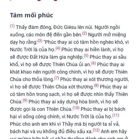
Tám mối phúc
(1)
Thấy đám đông, Ðức Giêsu lên núi. Người ngồi
(2)
xuống, các môn đệ đến gần bên.
Người mở miệng
(3)
dạy họ rằng:
"Phúc thay ai có tâm hồn nghèo khó, vì
(4)
Nước Trời là của họ.
Phúc thay ai hiền lành, vì họ
(5)
sẽ được Ðất Hứa làm gia nghiệp.
Phúc thay ai sầu
(6)
khổ, vì họ sẽ được Thiên Chúa ủi an.
Phúc thay ai
khát khao nên người công chính, vì họ sẽ được Thiên
(7)
Chúa cho thỏa lòng.
Phúc thay ai xót thương người,
(8)
vì họ sẽ được Thiên Chúa xót thương.
Phúc thay ai
có tâm hồn trong sạch, vì họ sẽ được nhìn thấy Thiên
(9)
Chúa.
Phúc thay ai xây dựng hòa bình, vì họ sẽ
(10)
được gọi là con Thiên Chúa.
Phúc thay ai bị bách
(11)
hại vì sống công chính, vì Nước Trời là của họ.
Phúc cho anh em khi vì Thầy mà bị người ta sỉ vả,
(12)
bách hại và vu khống đủ điều xấu xa.
Anh em hãy
vui mừng hớn hở, vì phần thưởng dành cho anh em ở