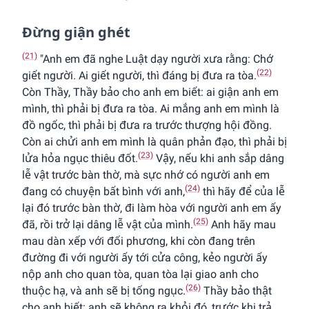
Ðừng giận ghét
(21)
"Anh em đã nghe Luật dạy người xưa rằng: Chớ
(22)
giết người. Ai giết người, thì đáng bị đưa ra tòa.
Còn Thầy, Thầy bảo cho anh em biết: ai giận anh em
mình, thì phải bị đưa ra tòa. Ai mắng anh em mình là
đồ ngốc, thì phải bị đưa ra trước thượng hội đồng.
Còn ai chửi anh em mình là quân phản đạo, thì phải bị
(23)
lửa hỏa ngục thiêu đốt.
Vậy, nếu khi anh sắp dâng
lễ vật trước bàn thờ, mà sực nhớ có người anh em
(24)
đang có chuyện bất bình với anh,
thì hãy để của lễ
lại đó trước bàn thờ, đi làm hòa với người anh em ấy
(25)
đã, rồi trở lại dâng lễ vật của mình.
Anh hãy mau
mau dàn xếp với đối phương, khi còn đang trên
đường đi với người ấy tới cửa công, kẻo người ấy
nộp anh cho quan tòa, quan tòa lại giao anh cho
(26)
thuộc hạ, và anh sẽ bị tống ngục.
Thầy bảo thật
cho anh biết: anh sẽ không ra khỏi đó, trước khi trả