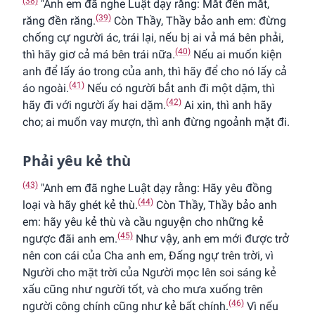
(38)
"Anh em đã nghe Luật dạy rằng: Mắt đền mắt,
(39)
răng đền răng.
Còn Thầy, Thầy bảo anh em: đừng
chống cự người ác, trái lại, nếu bị ai vả má bên phải,
(40)
thì hãy giơ cả má bên trái nữa.
Nếu ai muốn kiện
anh để lấy áo trong của anh, thì hãy để cho nó lấy cả
(41)
áo ngoài.
Nếu có người bắt anh đi một dặm, thì
(42)
hãy đi với người ấy hai dặm.
Ai xin, thì anh hãy
cho; ai muốn vay mượn, thì anh đừng ngoảnh mặt đi.
Phải yêu kẻ thù
(43)
"Anh em đã nghe Luật dạy rằng: Hãy yêu đồng
(44)
loại và hãy ghét kẻ thù.
Còn Thầy, Thầy bảo anh
em: hãy yêu kẻ thù và cầu nguyện cho những kẻ
(45)
ngược đãi anh em.
Như vậy, anh em mới được trở
nên con cái của Cha anh em, Ðấng ngự trên trời, vì
Người cho mặt trời của Người mọc lên soi sáng kẻ
xấu cũng như người tốt, và cho mưa xuống trên
(46)
người công chính cũng như kẻ bất chính.
Vì nếu