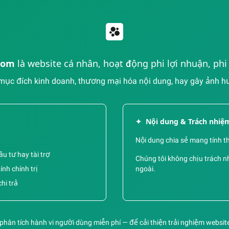
com
là website cá nhân, hoạt động phi lợi nhuận, ph
ục đích kinh doanh, thương mại hóa nội dung, hay gây ảnh hưở
✦
Nội dung & Trách nhiệ
Nội dung chia sẻ mang tính t
u tư hay tài trợ
Chúng tôi không chịu trách nh
nh chính trị
ngoài.
hi trả
hân tích hành vi người dùng miễn phí — để cải thiện trải nghiệm website