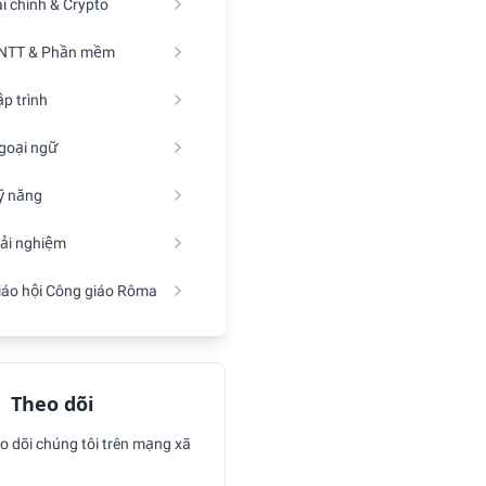
ài chính & Crypto
NTT & Phần mềm
ập trình
goại ngữ
ỹ năng
rải nghiệm
iáo hội Công giáo Rôma
Theo dõi
o dõi chúng tôi trên mạng xã