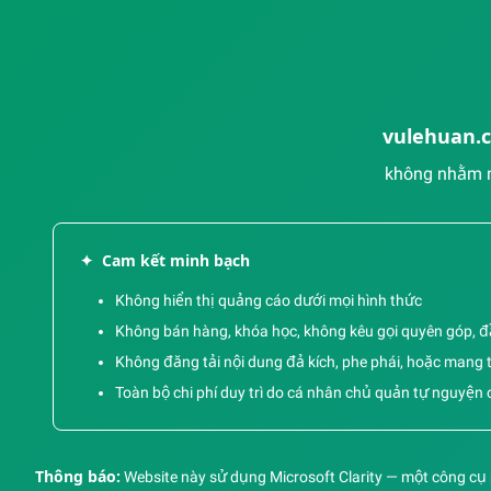
Nông)
viết này.
viết này.
Buôn Ma
Phú Quý sở
08/2022
Thuột - xứ
hữu cảnh
sở cà phê -
vật hoang
là thành
sơ, những
phố lớn
bãi biển
vulehuan.
nhất Đăk
trong xanh
Lăk mang
nhìn thấu
không nhằm m
vẻ đẹp đặc
tận đáy đẹp
trưng của
đến say
Tây Nguyên;
lòng người
hồ Tà Đùng
đã khiến
✦
Cam kết minh bạch
được mệnh
không ít các
danh là
tín đồ du
Không hiển thị quảng cáo dưới mọi hình thức
"Vịnh Hạ
lịch, đặc
Không bán hàng, khóa học, không kêu gọi quyên góp, đầ
Long Trên
biệt là các
Cạn", là
bạn trẻ ao
Không đăng tải nội dung đả kích, phe phái, hoặc mang tí
tuyệt tác
ước được
Toàn bộ chi phí duy trì do cá nhân chủ quản tự nguyện c
mà tạo hóa
đặt chân
ban tặng.
đến khám
phá.
Thông báo:
Website này sử dụng Microsoft Clarity — một công cụ p