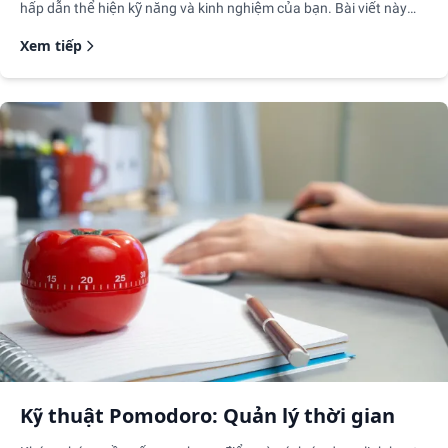
hấp dẫn thể hiện kỹ năng và kinh nghiệm của bạn. Bài viết này
cung cấp hướng dẫn từng bước và một ví dụ để giúp bạn tỏa
Xem tiếp
sáng trong cuộc phỏng vấn sắp tới.
Kỹ thuật Pomodoro: Quản lý thời gian