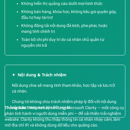
Không hiển thị quảng cáo dưới mọi hình thức
Không bán hàng, khóa học, không kêu gọi quyên góp,
đầu tư hay tài trợ
Không đăng tải nội dung đả kích, phe phái, hoặc
mang tính chính trị
Toàn bộ chi phí duy trì do cá nhân chủ quản tự
nguyện chi trả
✦
Nội dung & Trách nhiệm
Nội dung chia sẻ mang tính tham khảo, học tập và lưu trữ
cá nhân.
Chúng tôi không chịu trách nhiệm pháp lý đối với nội dung
của các trang web liên kết ngoài.
Thông báo:
Website này sử dụng Microsoft Clarity — một công cụ
phân tích hành vi người dùng miễn phí — để cải thiện trải nghiệm
website. Clarity không thu thập thông tin cá nhân nhạy cảm, làm
mờ địa chỉ IP, và không dùng dữ liệu cho quảng cáo.