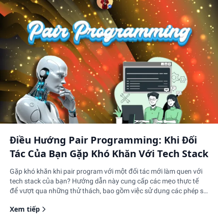
Điều Hướng Pair Programming: Khi Đối
Tác Của Bạn Gặp Khó Khăn Với Tech Stack
Gặp khó khăn khi pair program với một đối tác mới làm quen với
tech stack của bạn? Hướng dẫn này cung cấp các mẹo thực tế
để vượt qua những thử thách, bao gồm việc sử dụng các phép so
sánh, bắt đầu với các nhiệm vụ đơn giản hơn, khuyến khích đặt
Xem tiếp
câu hỏi và tận dụng tài liệu. Hãy học cách tạo ra một môi trường