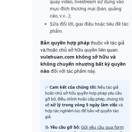
quay video, livestream sử dụng vào
mục đích thương mại (bán, quảng
cáo, v.v...);
Sửa đổi lời, giai điệu hoặc tiêu đề tác
phẩm.
Bản quyền hợp pháp
thuộc về tác giả
và/hoặc chủ sở hữu quyền liên quan.
vulehuan.com không sở hữu và
không chuyển nhượng bất kỳ quyền
nào
đối với tác phẩm này.
✅
Cam kết của chúng tôi:
Nếu tác giả
hoặc chủ sở hữu quyền hợp pháp yêu cầu
gỡ bỏ, điều chỉnh hoặc cấp phép, chúng tôi
sẽ
xử lý trong vòng 5 ngày làm việc
và
hợp tác nghiêm túc để bảo vệ quyền tác
giả.
📝
Yêu cầu gỡ bỏ:
Gửi yêu cầu qua form