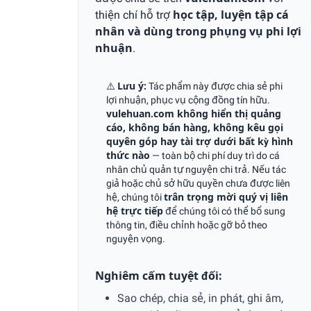
thiện chí hỗ trợ
học tập, luyện tập cá
nhân và dùng trong phụng vụ phi lợi
nhuận
.
⚠️
Lưu ý:
Tác phẩm này được chia sẻ phi
lợi nhuận, phục vụ cộng đồng tín hữu.
vulehuan.com không hiển thị quảng
cáo, không bán hàng, không kêu gọi
quyên góp hay tài trợ dưới bất kỳ hình
thức nào
— toàn bộ chi phí duy trì do cá
nhân chủ quản tự nguyện chi trả. Nếu tác
giả hoặc chủ sở hữu quyền chưa được liên
hệ, chúng tôi
trân trọng mời quý vị liên
hệ trực tiếp
để chúng tôi có thể bổ sung
thông tin, điều chỉnh hoặc gỡ bỏ theo
nguyện vọng.
Nghiêm cấm tuyệt đối:
Sao chép, chia sẻ, in phát, ghi âm,