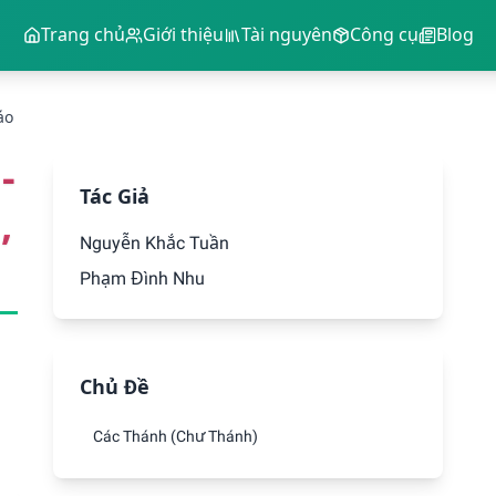
Trang chủ
Giới thiệu
Tài nguyên
Công cụ
Blog
áo
-
Tác Giả
,
Nguyễn Khắc Tuần
Phạm Đình Nhu
Chủ Đề
Các Thánh (Chư Thánh)