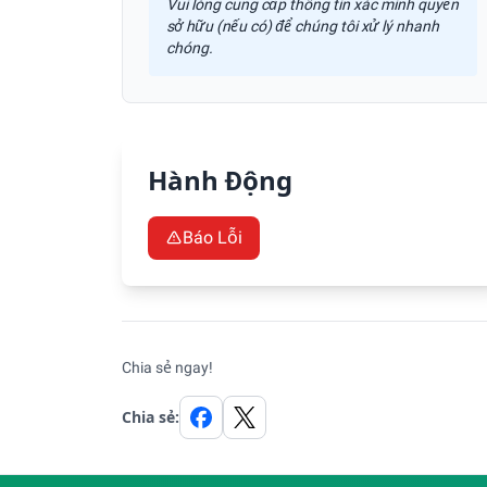
Vui lòng cung cấp thông tin xác minh quyền
sở hữu (nếu có) để chúng tôi xử lý nhanh
chóng.
Hành Động
Báo Lỗi
Đề Xuất YouTube
Chia sẻ ngay
!
Chia sẻ: