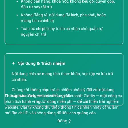
Không bán hàng, khóa học, không kêu gọi quyên góp,
đầu tư hay tài trợ
Không đăng tải nội dung đả kích, phe phái, hoặc
mang tính chính trị
Toàn bộ chi phí duy trì do cá nhân chủ quản tự
nguyện chi trả
✦
Nội dung & Trách nhiệm
Nội dung chia sẻ mang tính tham khảo, học tập và lưu trữ
cá nhân.
Chúng tôi không chịu trách nhiệm pháp lý đối với nội dung
của các trang web liên kết ngoài.
Thông báo:
Website này sử dụng Microsoft Clarity — một công cụ
phân tích hành vi người dùng miễn phí — để cải thiện trải nghiệm
website. Clarity không thu thập thông tin cá nhân nhạy cảm, làm
mờ địa chỉ IP, và không dùng dữ liệu cho quảng cáo.
Đồng ý