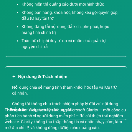
Không hiển thị quảng cáo dưới mọi hình thức
Không bán hàng, khóa học, không kêu gọi quyên góp,
đầu tư hay tài trợ
Không đăng tải nội dung đả kích, phe phái, hoặc
mang tính chính trị
Toàn bộ chi phí duy trì do cá nhân chủ quản tự
nguyện chi trả
✦
Nội dung & Trách nhiệm
Nội dung chia sẻ mang tính tham khảo, học tập và lưu trữ
cá nhân.
Chúng tôi không chịu trách nhiệm pháp lý đối với nội dung
của các trang web liên kết ngoài.
Thông báo:
Website này sử dụng Microsoft Clarity — một công cụ
phân tích hành vi người dùng miễn phí — để cải thiện trải nghiệm
website. Clarity không thu thập thông tin cá nhân nhạy cảm, làm
mờ địa chỉ IP, và không dùng dữ liệu cho quảng cáo.