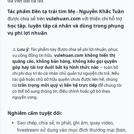
đã viết bài ca đó.
Tác phẩm Đền tạ trái tim Mẹ - Nguyễn Khắc Tuần
được chia sẻ trên
vulehuan.com
với thiện chí hỗ trợ
học tập, luyện tập cá nhân và dùng trong phụng
vụ phi lợi nhuận
.
⚠️
Lưu ý:
Tác phẩm này được chia sẻ phi lợi nhuận, phục
vụ cộng đồng tín hữu.
vulehuan.com không hiển thị
quảng cáo, không bán hàng, không kêu gọi quyên
góp hay tài trợ dưới bất kỳ hình thức nào
— toàn bộ
chi phí duy trì do cá nhân chủ quản tự nguyện chi trả. Nếu
tác giả hoặc chủ sở hữu quyền chưa được liên hệ, chúng
tôi
trân trọng mời quý vị liên hệ trực tiếp
để chúng tôi
có thể bổ sung thông tin, điều chỉnh hoặc gỡ bỏ theo
nguyện vọng.
Nghiêm cấm tuyệt đối:
Sao chép, chia sẻ, in phát, ghi âm, quay video,
livestream sử dụng vào mục đích thương mại (bán,