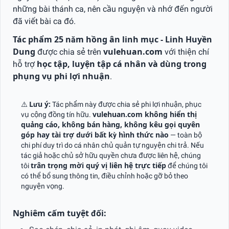
những bài thánh ca, nên cầu nguyện và nhớ đến người
đã viết bài ca đó.
Tác phẩm 25 năm hồng ân linh mục - Linh Huyền
Dung
được chia sẻ trên
vulehuan.com
với thiện chí
hỗ trợ
học tập, luyện tập cá nhân và dùng trong
phụng vụ phi lợi nhuận
.
⚠️
Lưu ý:
Tác phẩm này được chia sẻ phi lợi nhuận, phục
vụ cộng đồng tín hữu.
vulehuan.com không hiển thị
quảng cáo, không bán hàng, không kêu gọi quyên
góp hay tài trợ dưới bất kỳ hình thức nào
— toàn bộ
chi phí duy trì do cá nhân chủ quản tự nguyện chi trả. Nếu
tác giả hoặc chủ sở hữu quyền chưa được liên hệ, chúng
tôi
trân trọng mời quý vị liên hệ trực tiếp
để chúng tôi
có thể bổ sung thông tin, điều chỉnh hoặc gỡ bỏ theo
nguyện vọng.
Nghiêm cấm tuyệt đối: