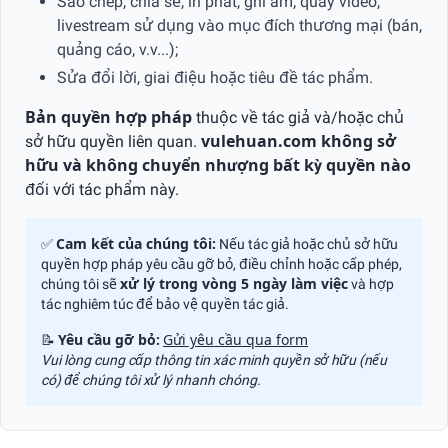
Sao chép, chia sẻ, in phát, ghi âm, quay video,
livestream sử dụng vào mục đích thương mại (bán,
quảng cáo, v.v...);
Sửa đổi lời, giai điệu hoặc tiêu đề tác phẩm.
Bản quyền hợp pháp
thuộc về tác giả và/hoặc chủ
sở hữu quyền liên quan.
vulehuan.com không sở
hữu và không chuyển nhượng bất kỳ quyền nào
đối với tác phẩm này.
✅
Cam kết của chúng tôi:
Nếu tác giả hoặc chủ sở hữu
quyền hợp pháp yêu cầu gỡ bỏ, điều chỉnh hoặc cấp phép,
chúng tôi sẽ
xử lý trong vòng 5 ngày làm việc
và hợp
tác nghiêm túc để bảo vệ quyền tác giả.
📝
Yêu cầu gỡ bỏ:
Gửi yêu cầu qua form
Vui lòng cung cấp thông tin xác minh quyền sở hữu (nếu
có) để chúng tôi xử lý nhanh chóng.