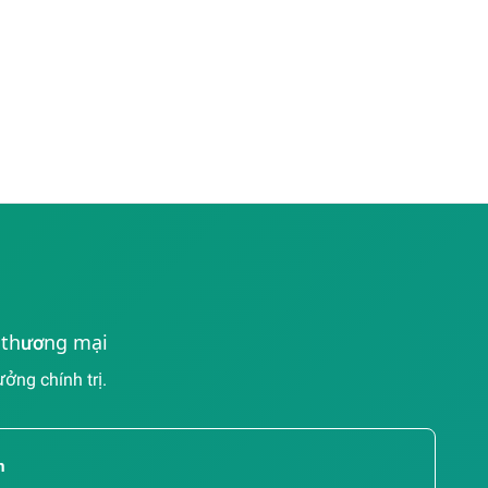
i thương mại
ng chính trị.
m