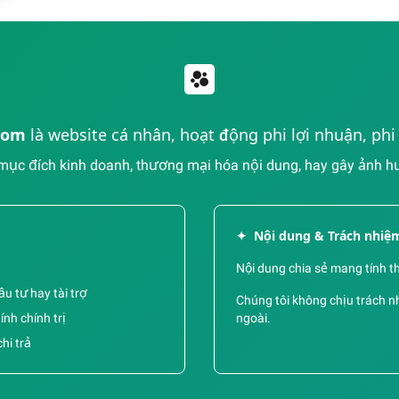
com
là website cá nhân, hoạt động phi lợi nhuận, ph
ục đích kinh doanh, thương mại hóa nội dung, hay gây ảnh hưở
✦
Nội dung & Trách nhiệ
Nội dung chia sẻ mang tính t
u tư hay tài trợ
Chúng tôi không chịu trách nh
nh chính trị
ngoài.
hi trả