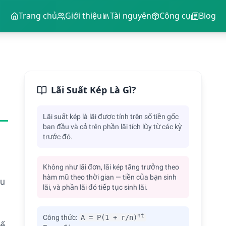
Trang chủ
Giới thiệu
Tài nguyên
Công cụ
Blog
Lãi Suất Kép Là Gì?
Lãi suất kép là lãi được tính trên số tiền gốc
ban đầu và cả trên phần lãi tích lũy từ các kỳ
trước đó.
Không như lãi đơn, lãi kép tăng trưởng theo
hàm mũ theo thời gian — tiền của bạn sinh
ầu
lãi, và phần lãi đó tiếp tục sinh lãi.
nt
Công thức:
A = P(1 + r/n)
hế