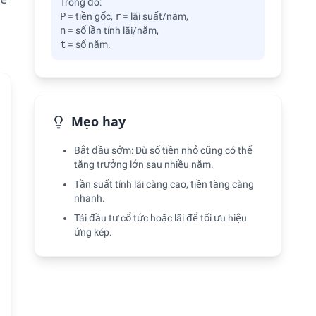
Trong đó:
P
= tiền gốc,
r
= lãi suất/năm,
n
= số lần tính lãi/năm,
t
= số năm.
Mẹo hay
Bắt đầu sớm: Dù số tiền nhỏ cũng có thể
tăng trưởng lớn sau nhiều năm.
Tần suất tính lãi càng cao, tiền tăng càng
nhanh.
Tái đầu tư cổ tức hoặc lãi để tối ưu hiệu
ứng kép.