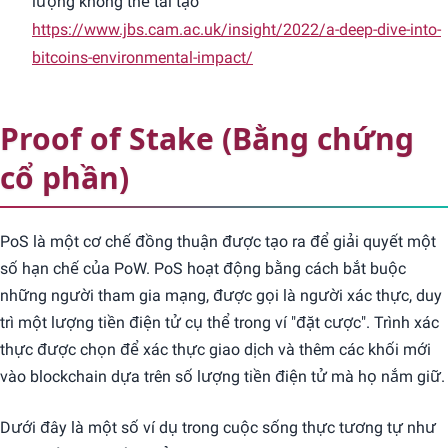
lượng không thể tái tạo
https://www.jbs.cam.ac.uk/insight/2022/a-deep-dive-into-
bitcoins-environmental-impact/
Proof of Stake (Bằng chứng
cổ phần)
PoS là một cơ chế đồng thuận được tạo ra để giải quyết một
số hạn chế của PoW. PoS hoạt động bằng cách bắt buộc
những người tham gia mạng, được gọi là người xác thực, duy
trì một lượng tiền điện tử cụ thể trong ví "đặt cược". Trình xác
thực được chọn để xác thực giao dịch và thêm các khối mới
vào blockchain dựa trên số lượng tiền điện tử mà họ nắm giữ.
Dưới đây là một số ví dụ trong cuộc sống thực tương tự như