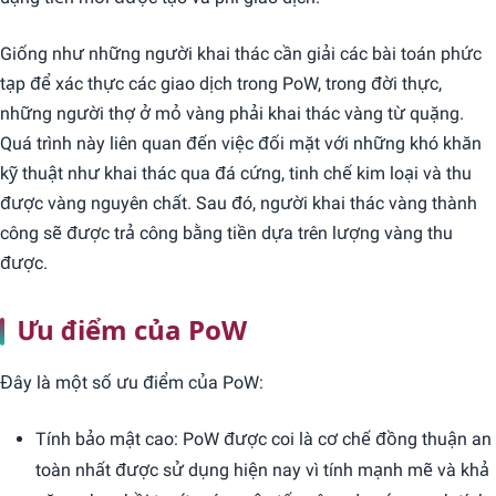
Giống như những người khai thác cần giải các bài toán phức
tạp để xác thực các giao dịch trong PoW, trong đời thực,
những người thợ ở mỏ vàng phải khai thác vàng từ quặng.
Quá trình này liên quan đến việc đối mặt với những khó khăn
kỹ thuật như khai thác qua đá cứng, tinh chế kim loại và thu
được vàng nguyên chất. Sau đó, người khai thác vàng thành
công sẽ được trả công bằng tiền dựa trên lượng vàng thu
được.
Ưu điểm của PoW
Đây là một số ưu điểm của PoW:
Tính bảo mật cao: PoW được coi là cơ chế đồng thuận an
toàn nhất được sử dụng hiện nay vì tính mạnh mẽ và khả