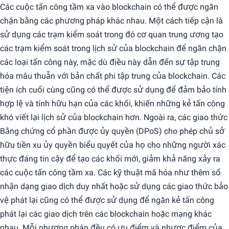
Các cuộc tấn công tầm xa vào blockchain có thể được ngăn
chặn bằng các phương pháp khác nhau. Một cách tiếp cận là
sử dụng các trạm kiểm soát trong đó cơ quan trung ương tạo
các trạm kiểm soát trong lịch sử của blockchain để ngăn chặn
các loại tấn công này, mặc dù điều này dẫn đến sự tập trung
hóa mâu thuẫn với bản chất phi tập trung của blockchain. Các
tiện ích cuối cùng cũng có thể được sử dụng để đảm bảo tính
hợp lệ và tính hữu hạn của các khối, khiến những kẻ tấn công
khó viết lại lịch sử của blockchain hơn. Ngoài ra, các giao thức
Bằng chứng cổ phần được ủy quyền (DPoS) cho phép chủ sở
hữu tiền xu ủy quyền biểu quyết của họ cho những người xác
thực đáng tin cậy để tạo các khối mới, giảm khả năng xảy ra
các cuộc tấn công tầm xa. Các kỹ thuật mã hóa như thêm số
nhận dạng giao dịch duy nhất hoặc sử dụng các giao thức bảo
vệ phát lại cũng có thể được sử dụng để ngăn kẻ tấn công
phát lại các giao dịch trên các blockchain hoặc mạng khác
nhau. Mỗi phương pháp đều có ưu điểm và nhược điểm của