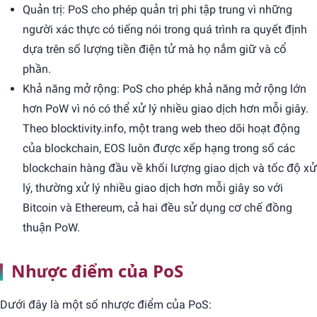
Quản trị: PoS cho phép quản trị phi tập trung vì những
người xác thực có tiếng nói trong quá trình ra quyết định
dựa trên số lượng tiền điện tử mà họ nắm giữ và cổ
phần.
Khả năng mở rộng: PoS cho phép khả năng mở rộng lớn
hơn PoW vì nó có thể xử lý nhiều giao dịch hơn mỗi giây.
Theo blocktivity.info, một trang web theo dõi hoạt động
của blockchain, EOS luôn được xếp hạng trong số các
blockchain hàng đầu về khối lượng giao dịch và tốc độ xử
lý, thường xử lý nhiều giao dịch hơn mỗi giây so với
Bitcoin và Ethereum, cả hai đều sử dụng cơ chế đồng
thuận PoW.
Nhược điểm của PoS
Dưới đây là một số nhược điểm của PoS: