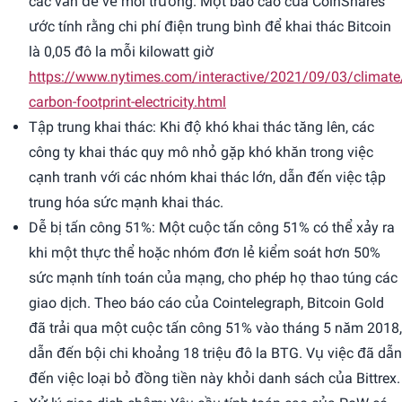
các vấn đề về môi trường. Một báo cáo của CoinShares
ước tính rằng chi phí điện trung bình để khai thác Bitcoin
là 0,05 đô la mỗi kilowatt giờ
https://www.nytimes.com/interactive/2021/09/03/climate/
carbon-footprint-electricity.html
Tập trung khai thác: Khi độ khó khai thác tăng lên, các
công ty khai thác quy mô nhỏ gặp khó khăn trong việc
cạnh tranh với các nhóm khai thác lớn, dẫn đến việc tập
trung hóa sức mạnh khai thác.
Dễ bị tấn công 51%: Một cuộc tấn công 51% có thể xảy ra
khi một thực thể hoặc nhóm đơn lẻ kiểm soát hơn 50%
sức mạnh tính toán của mạng, cho phép họ thao túng các
giao dịch. Theo báo cáo của Cointelegraph, Bitcoin Gold
đã trải qua một cuộc tấn công 51% vào tháng 5 năm 2018,
dẫn đến bội chi khoảng 18 triệu đô la BTG. Vụ việc đã dẫn
đến việc loại bỏ đồng tiền này khỏi danh sách của Bittrex.