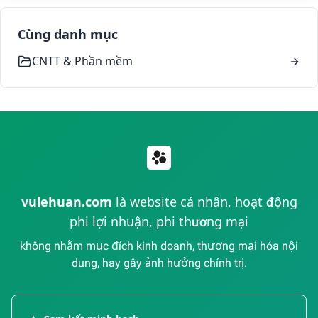
Cùng danh mục
CNTT & Phần mềm
vulehuan.com
là website cá nhân, hoạt động
phi lợi nhuận, phi thương mại
không nhằm mục đích kinh doanh, thương mại hóa nội
dung, hay gây ảnh hưởng chính trị.