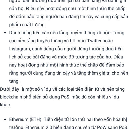
người bán thường dựa trên lịch sử bán hàng và đánh giá
của họ. Điều này hoạt động như một hình thức thế chấp
để đảm bảo rằng người bán đáng tin cậy và cung cấp sản
phẩm chất lượng.
Danh tiếng trên các nền tảng truyền thông xã hội - Trong
các nền tảng truyền thông xã hội như Twitter hoặc
Instagram, danh tiếng của người dùng thường dựa trên
lịch sử các bài đăng và mức độ tương tác của họ. Điều
này hoạt động như một hình thức thế chấp để đảm bảo
rằng người dùng đáng tin cậy và tăng thêm giá trị cho nền
tảng.
Dưới đây là một số ví dụ về các loại tiền điện tử và nền tảng
blockchain phổ biến sử dụng PoS, mặc dù còn nhiều ví dụ
khác:
Ethereum (ETH): Tiền điện tử lớn thứ hai theo vốn hóa thị
trường, Ethereum 2.0 hiện đang chuyển từ PoW sang PoS.