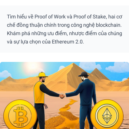
Tìm hiểu về Proof of Work và Proof of Stake, hai cơ
chế đồng thuận chính trong công nghệ blockchain.
Khám phá những ưu điểm, nhược điểm của chúng
và sự lựa chọn của Ethereum 2.0.