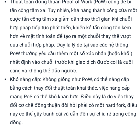
Thuật toán đồng thuận Proof of Work (PoW) cũng dễ bị
tấn công tầm xa. Tuy nhiên, khả năng thành công của một
cuộc tấn công tầm xa giảm dần theo thời gian khi chuỗi
hợp pháp tiếp tục phát triển, khiến kẻ tấn công tốn kém
hơn về mặt tính toán để tạo ra một chuỗi thay thế vượt
qua chuỗi hợp pháp. Đây là lý do tại sao các hệ thống
PoW thường yêu cầu thêm một số xác nhận (hoặc khối)
nhất định vào chuỗi trước khi giao dịch được coi là cuối
cùng và không thể đảo ngược.
Khó nâng cấp: Không giống như PoW, có thể nâng cấp
bằng cách thay đổi thuật toán khai thác, việc nâng cấp
mạng PoS có thể khó khăn hơn. Điều này là do việc thay
đổi cơ chế đồng thuận đòi hỏi phải có một hard fork, điều
này có thể gây tranh cãi và dẫn đến sự chia rẽ trong cộng
đồng.