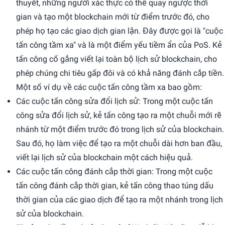
thuyết, những người xác thực có thể quay ngược thời
gian và tạo một blockchain mới từ điểm trước đó, cho
phép họ tạo các giao dịch gian lận. Đây được gọi là "cuộc
tấn công tầm xa" và là một điểm yếu tiềm ẩn của PoS. Kẻ
tấn công cố gắng viết lại toàn bộ lịch sử blockchain, cho
phép chúng chi tiêu gấp đôi và có khả năng đánh cắp tiền.
Một số ví dụ về các cuộc tấn công tầm xa bao gồm:
Các cuộc tấn công sửa đổi lịch sử: Trong một cuộc tấn
công sửa đổi lịch sử, kẻ tấn công tạo ra một chuỗi mới rẽ
nhánh từ một điểm trước đó trong lịch sử của blockchain.
Sau đó, họ làm việc để tạo ra một chuỗi dài hơn ban đầu,
viết lại lịch sử của blockchain một cách hiệu quả.
Các cuộc tấn công đánh cắp thời gian: Trong một cuộc
tấn công đánh cắp thời gian, kẻ tấn công thao túng dấu
thời gian của các giao dịch để tạo ra một nhánh trong lịch
sử của blockchain.