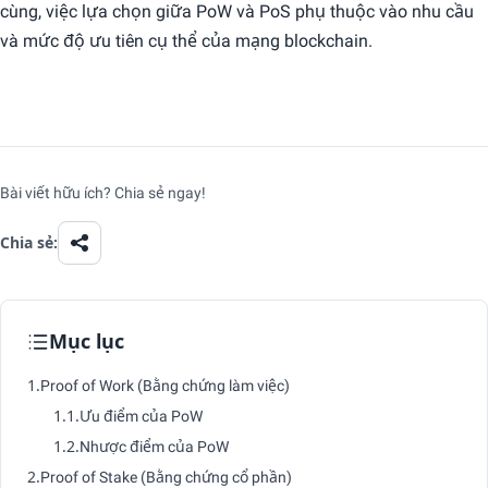
cùng, việc lựa chọn giữa PoW và PoS phụ thuộc vào nhu cầu
và mức độ ưu tiên cụ thể của mạng blockchain.
Bài viết hữu ích? Chia sẻ ngay!
Chia sẻ:
Mục lục
1.
Proof of Work (Bằng chứng làm việc)
1.1.
Ưu điểm của PoW
1.2.
Nhược điểm của PoW
2.
Proof of Stake (Bằng chứng cổ phần)