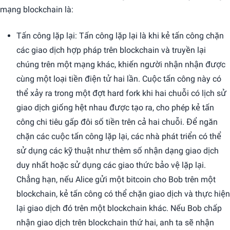
mạng blockchain là:
Tấn công lặp lại: Tấn công lặp lại là khi kẻ tấn công chặn
các giao dịch hợp pháp trên blockchain và truyền lại
chúng trên một mạng khác, khiến người nhận nhận được
cùng một loại tiền điện tử hai lần. Cuộc tấn công này có
thể xảy ra trong một đợt hard fork khi hai chuỗi có lịch sử
giao dịch giống hệt nhau được tạo ra, cho phép kẻ tấn
công chi tiêu gấp đôi số tiền trên cả hai chuỗi. Để ngăn
chặn các cuộc tấn công lặp lại, các nhà phát triển có thể
sử dụng các kỹ thuật như thêm số nhận dạng giao dịch
duy nhất hoặc sử dụng các giao thức bảo vệ lặp lại.
Chẳng hạn, nếu Alice gửi một bitcoin cho Bob trên một
blockchain, kẻ tấn công có thể chặn giao dịch và thực hiện
lại giao dịch đó trên một blockchain khác. Nếu Bob chấp
nhận giao dịch trên blockchain thứ hai, anh ta sẽ nhận